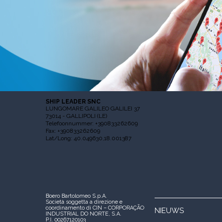
SHIP LEADER SNC
LUNGOMARE GALILEO GALILEI 37
73014 - GALLIPOLI (LE)
Telefoonnummer: +390833262609
Fax: +390833262609
Lat/Long: 40.049630,18.001387
Boero Bartolomeo S.p.A.
Società soggetta a direzione e
coordinamento di CIN – CORPORAÇÃO
NIEUWS
INDUSTRIAL DO NORTE, S.A.
P.I. 00267120103