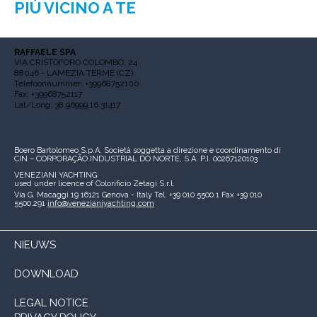
PIÙ VICINO A TE
RAFFAELE SPA
VIA CRISTOFORO COLOMBO, 24
88046 - LAMEZIA TERME (CZ)
Telefoonnummer: +39968752100
Fax: +39968752117
Lat/Long: 38.96999,16.31417
Boero Bartolomeo S.p.A.
Società soggetta a direzione e coordinamento di
CIN – CORPORAÇÃO INDUSTRIAL DO NORTE, S.A.
P.I. 00267120103
VENEZIANI YACHTING
used under licence of
Colorificio Zetagi S.r.l.
Via G. Macaggi 19
16121 Genova - Italy
Tel. +39 010 5500.1
Fax +39 010
5500.291
info@venezianiyachting.com
NIEUWS
DOWNLOAD
LEGAL NOTICE