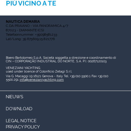
PIÙ VICINO A TE
NAUTICA DEMARIA
C.DA PRAIANO - VIA PANORAMICA 4/7
87023 - DIAMANTE (CS)
Telefoonnummer: +39098581233
Lat/Long: 39.675609,15.821776
Boero Bartolomeo S.p.A.
Società soggetta a direzione e coordinamento di
CIN – CORPORAÇÃO INDUSTRIAL DO NORTE, S.A.
P.I. 00267120103
VENEZIANI YACHTING
used under licence of
Colorificio Zetagi S.r.l.
Via G. Macaggi 19
16121 Genova - Italy
Tel. +39 010 5500.1
Fax +39 010
5500.291
info@venezianiyachting.com
NIEUWS
DOWNLOAD
LEGAL NOTICE
PRIVACY POLICY