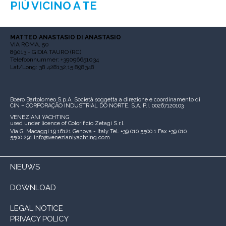
PIÙ VICINO A TE
MATTEO ANASTASIO DI ANASTASIO
VIA ROMA, 50
89013 - GIOIA TAURO (RC)
Telefoonnummer: +39096651034
Lat/Long: 38.428132,15.898348
Boero Bartolomeo S.p.A.
Società soggetta a direzione e coordinamento di
CIN – CORPORAÇÃO INDUSTRIAL DO NORTE, S.A.
P.I. 00267120103
VENEZIANI YACHTING
used under licence of
Colorificio Zetagi S.r.l.
Via G. Macaggi 19
16121 Genova - Italy
Tel. +39 010 5500.1
Fax +39 010
5500.291
info@venezianiyachting.com
NIEUWS
DOWNLOAD
LEGAL NOTICE
PRIVACY POLICY