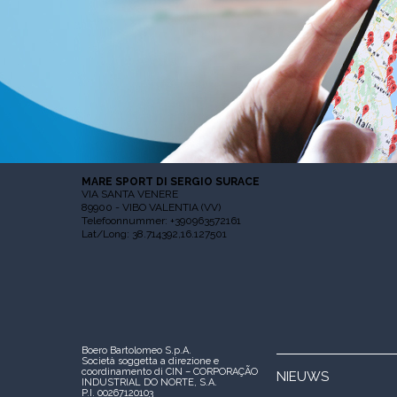
MARE SPORT DI SERGIO SURACE
VIA SANTA VENERE
89900 - VIBO VALENTIA (VV)
Telefoonnummer: +390963572161
Lat/Long: 38.714392,16.127501
Boero Bartolomeo S.p.A.
Società soggetta a direzione e
coordinamento di CIN – CORPORAÇÃO
NIEUWS
INDUSTRIAL DO NORTE, S.A.
P.I. 00267120103