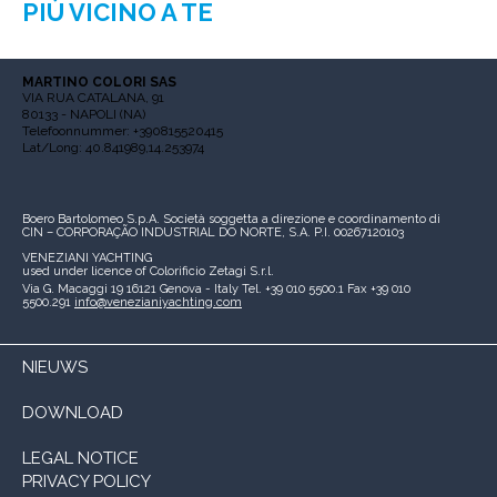
PIÙ VICINO A TE
MARTINO COLORI SAS
VIA RUA CATALANA, 91
80133 - NAPOLI (NA)
Telefoonnummer: +390815520415
Lat/Long: 40.841989,14.253974
Boero Bartolomeo S.p.A.
Società soggetta a direzione e coordinamento di
CIN – CORPORAÇÃO INDUSTRIAL DO NORTE, S.A.
P.I. 00267120103
VENEZIANI YACHTING
used under licence of
Colorificio Zetagi S.r.l.
Via G. Macaggi 19
16121 Genova - Italy
Tel. +39 010 5500.1
Fax +39 010
5500.291
info@venezianiyachting.com
NIEUWS
DOWNLOAD
LEGAL NOTICE
PRIVACY POLICY