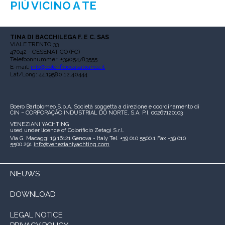
PIÙ VICINO A TE
TINA DI BACCHILEGA F. E C. SAS
VIALE TRENTO 33
47042 - CESENATICO (FC)
Telefoonnummer: +39054783555
E-mail:
info@colorificiocasabianca.it
Lat/Long: 44.19580,12.40444
Boero Bartolomeo S.p.A.
Società soggetta a direzione e coordinamento di
CIN – CORPORAÇÃO INDUSTRIAL DO NORTE, S.A.
P.I. 00267120103
VENEZIANI YACHTING
used under licence of
Colorificio Zetagi S.r.l.
Via G. Macaggi 19
16121 Genova - Italy
Tel. +39 010 5500.1
Fax +39 010
5500.291
info@venezianiyachting.com
NIEUWS
DOWNLOAD
LEGAL NOTICE