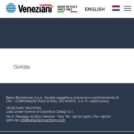
ENGLISH
Gorizia
Gorizia
Boero Bartolomeo S.p.A.
Società soggetta a direzione e coordinamento di
CIN – CORPORAÇÃO INDUSTRIAL DO NORTE, S.A.
P.I. 00267120103
VENEZIANI YACHTING
used under licence of
Colorificio Zetagi S.r.l.
Via G. Macaggi 19
16121 Genova - Italy
Tel. +39 010 5500.1
Fax +39 010
5500.291
info@venezianiyachting.com