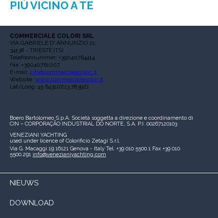
PIÙ VICINO A TE
COMMERCIALE COLORI SRL
VIA GABRIELE D' ANNUNZIO 21
34138 - TRIESTE (TS)
Telefoonnummer: +39040764414
Fax: +39040761007
E-mail:
info@commercialecolori.it
Website:
www.commercialecolori.it
Lat/Long: 45.643107,13.783921
Boero Bartolomeo S.p.A.
Società soggetta a direzione e coordinamento di
CIN – CORPORAÇÃO INDUSTRIAL DO NORTE, S.A.
P.I. 00267120103
VENEZIANI YACHTING
used under licence of
Colorificio Zetagi S.r.l.
Via G. Macaggi 19
16121 Genova - Italy
Tel. +39 010 5500.1
Fax +39 010
5500.291
info@venezianiyachting.com
NIEUWS
DOWNLOAD