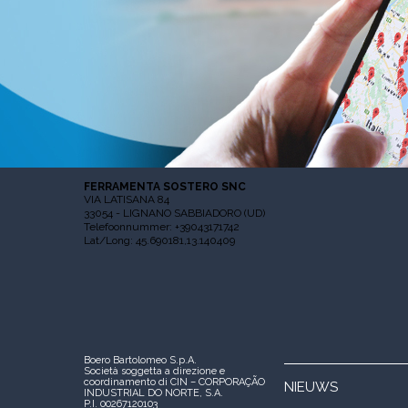
FERRAMENTA SOSTERO SNC
VIA LATISANA 84
33054 - LIGNANO SABBIADORO (UD)
Telefoonnummer: +39043171742
Lat/Long: 45.690181,13.140409
Boero Bartolomeo S.p.A.
Società soggetta a direzione e
coordinamento di CIN – CORPORAÇÃO
NIEUWS
INDUSTRIAL DO NORTE, S.A.
P.I. 00267120103