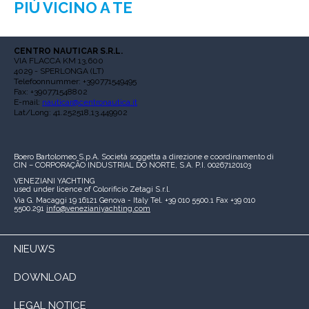
PIÙ VICINO A TE
CENTRO NAUTICAR S.R.L.
VIA FLACCA KM 13,600
4029 - SPERLONGA (LT)
Telefoonnummer: +390771549495
Fax: +390771548802
E-mail:
nauticar@centronautica.it
Lat/Long: 41.252518,13.449902
Boero Bartolomeo S.p.A.
Società soggetta a direzione e coordinamento di
CIN – CORPORAÇÃO INDUSTRIAL DO NORTE, S.A.
P.I. 00267120103
VENEZIANI YACHTING
used under licence of
Colorificio Zetagi S.r.l.
Via G. Macaggi 19
16121 Genova - Italy
Tel. +39 010 5500.1
Fax +39 010
5500.291
info@venezianiyachting.com
NIEUWS
DOWNLOAD
LEGAL NOTICE