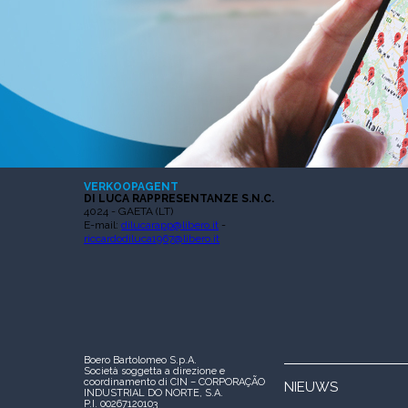
VERKOOPAGENT
DI LUCA RAPPRESENTANZE S.N.C.
4024 - GAETA (LT)
E-mail:
dilucarapp@libero.it
-
riccardodiluca1967@libero.it
Boero Bartolomeo S.p.A.
Società soggetta a direzione e
coordinamento di CIN – CORPORAÇÃO
NIEUWS
INDUSTRIAL DO NORTE, S.A.
P.I. 00267120103