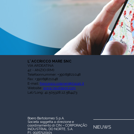
L' ACCRICCO MARE SNC
VIA ARDEATINA
42 - ANZIO (RM)
Telefoonnummer: +39069821048
Fax: +39069821048
E-mail:
francesco.colaneri@tiscali.it
Website:
www.nautiland.com
Lat/Long: 41.505328,12.584473
Boero Bartolomeo S.p.A.
Società soggetta a direzione e
coordinamento di CIN – CORPORAÇÃO
NIEUWS
INDUSTRIAL DO NORTE, S.A.
P.I. 00267120103