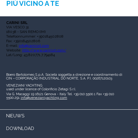
PIÙ VICINO A TE
CARINI SRL
VIA VESCO 31
18038 - SAN REMO (IM)
Telefoonnummer: +390184502808
Fax: +390184502806
E-mail:
info@carinisrl.com
Website:
http://www.carinisrl.com/
Lat/Long: 43.820771,7.794184
Boero Bartolomeo S.p.A.
Società soggetta a direzione e coordinamento di
CIN – CORPORAÇÃO INDUSTRIAL DO NORTE, S.A.
P.I. 00267120103
VENEZIANI YACHTING
used under licence of
Colorificio Zetagi S.r.l.
Via G. Macaggi 19
16121 Genova - Italy
Tel. +39 010 5500.1
Fax +39 010
5500.291
info@venezianiyachting.com
NIEUWS
DOWNLOAD