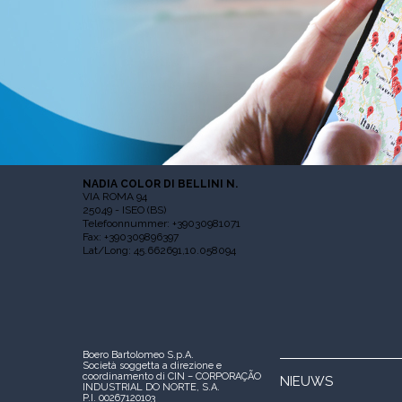
NADIA COLOR DI BELLINI N.
VIA ROMA 94
25049 - ISEO (BS)
Telefoonnummer: +39030981071
Fax: +390309896397
Lat/Long: 45.662691,10.058094
Boero Bartolomeo S.p.A.
Società soggetta a direzione e
coordinamento di CIN – CORPORAÇÃO
NIEUWS
INDUSTRIAL DO NORTE, S.A.
P.I. 00267120103