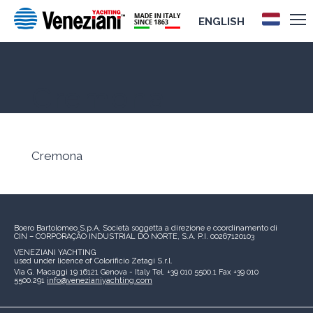
ENGLISH
Cremona
Cremona
Boero Bartolomeo S.p.A.
Società soggetta a direzione e coordinamento di
CIN – CORPORAÇÃO INDUSTRIAL DO NORTE, S.A.
P.I. 00267120103
VENEZIANI YACHTING
used under licence of
Colorificio Zetagi S.r.l.
Via G. Macaggi 19
16121 Genova - Italy
Tel. +39 010 5500.1
Fax +39 010
5500.291
info@venezianiyachting.com