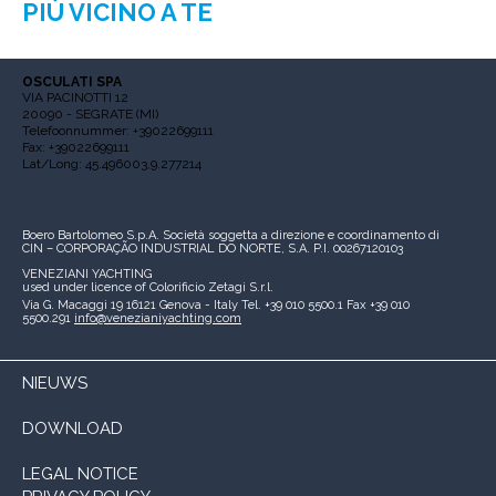
PIÙ VICINO A TE
OSCULATI SPA
VIA PACINOTTI 12
20090 - SEGRATE (MI)
Telefoonnummer: +39022699111
Fax: +39022699111
Lat/Long: 45.496003,9.277214
Boero Bartolomeo S.p.A.
Società soggetta a direzione e coordinamento di
CIN – CORPORAÇÃO INDUSTRIAL DO NORTE, S.A.
P.I. 00267120103
VENEZIANI YACHTING
used under licence of
Colorificio Zetagi S.r.l.
Via G. Macaggi 19
16121 Genova - Italy
Tel. +39 010 5500.1
Fax +39 010
5500.291
info@venezianiyachting.com
NIEUWS
DOWNLOAD
LEGAL NOTICE