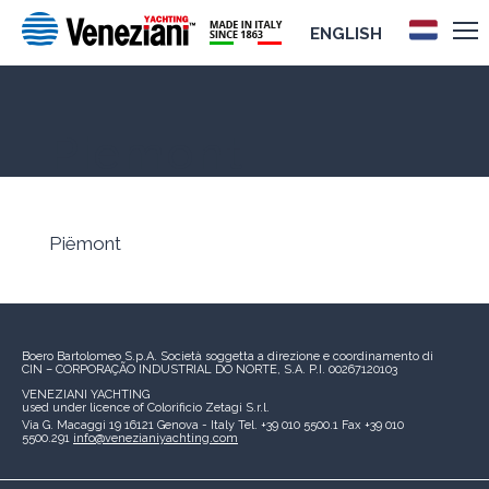
ENGLISH
Piëmont
Piëmont
Boero Bartolomeo S.p.A.
Società soggetta a direzione e coordinamento di
CIN – CORPORAÇÃO INDUSTRIAL DO NORTE, S.A.
P.I. 00267120103
VENEZIANI YACHTING
used under licence of
Colorificio Zetagi S.r.l.
Via G. Macaggi 19
16121 Genova - Italy
Tel. +39 010 5500.1
Fax +39 010
5500.291
info@venezianiyachting.com