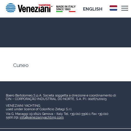
ENGLISH
Cuneo
Cuneo
Boero Bartolomeo S.p.A.
Società soggetta a direzione e coordinamento di
CIN – CORPORAÇÃO INDUSTRIAL DO NORTE, S.A.
P.I. 00267120103
VENEZIANI YACHTING
used under licence of
Colorificio Zetagi S.r.l.
Via G. Macaggi 19
16121 Genova - Italy
Tel. +39 010 5500.1
Fax +39 010
5500.291
info@venezianiyachting.com