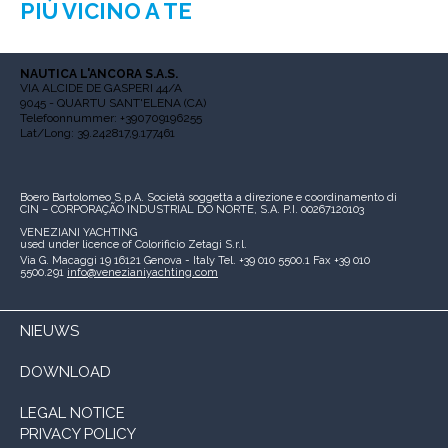
PIÙ VICINO A TE
NAUTICA L'ANCORA S.A.S.
VIA ALCIDE DE GASPERI 44/A
9045 - QUARTU SANT'ELENA (CA)
Telefoonnummer: +390709196255
Lat/Long: 39.242817,9.177461
Boero Bartolomeo S.p.A.
Società soggetta a direzione e coordinamento di
CIN – CORPORAÇÃO INDUSTRIAL DO NORTE, S.A.
P.I. 00267120103
VENEZIANI YACHTING
used under licence of
Colorificio Zetagi S.r.l.
Via G. Macaggi 19
16121 Genova - Italy
Tel. +39 010 5500.1
Fax +39 010
5500.291
info@venezianiyachting.com
NIEUWS
DOWNLOAD
LEGAL NOTICE
PRIVACY POLICY