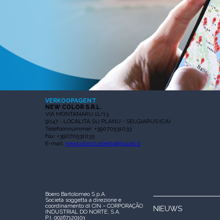
VERKOOPAGENT
NEW COLOR S.R.L.
VIA MONTANARU 11/13
9047 - LOCALITÀ SU PLANU - SELGIARUS (CA)
Telefoonnummer: +39070531033
Fax: +39070531033
E-mail:
newcolorsrl.alberto@tiscali.it
Boero Bartolomeo S.p.A.
Società soggetta a direzione e
coordinamento di CIN – CORPORAÇÃO
NIEUWS
INDUSTRIAL DO NORTE, S.A.
P.I. 00267120103