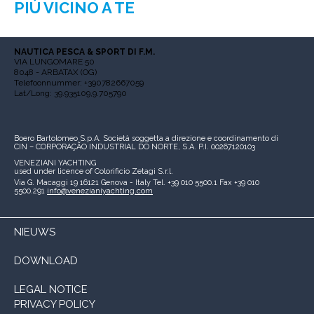
PIÙ VICINO A TE
NAUTICA PESCA & SPORT DI F.M.
VIA LUNGOMARE 50
8048 - ARBATAX (OG)
Telefoonnummer: +390782667059
Lat/Long: 39.935109,9.705790
Boero Bartolomeo S.p.A.
Società soggetta a direzione e coordinamento di
CIN – CORPORAÇÃO INDUSTRIAL DO NORTE, S.A.
P.I. 00267120103
VENEZIANI YACHTING
used under licence of
Colorificio Zetagi S.r.l.
Via G. Macaggi 19
16121 Genova - Italy
Tel. +39 010 5500.1
Fax +39 010
5500.291
info@venezianiyachting.com
NIEUWS
DOWNLOAD
LEGAL NOTICE
PRIVACY POLICY