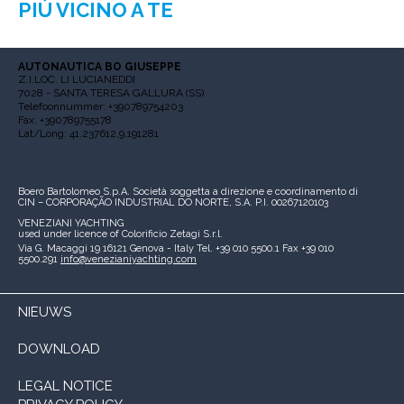
PIÙ VICINO A TE
AUTONAUTICA BO GIUSEPPE
Z.I.LOC. LI LUCIANEDDI
7028 - SANTA TERESA GALLURA (SS)
Telefoonnummer: +390789754203
Fax: +390789755178
Lat/Long: 41.237612,9.191281
Boero Bartolomeo S.p.A.
Società soggetta a direzione e coordinamento di
CIN – CORPORAÇÃO INDUSTRIAL DO NORTE, S.A.
P.I. 00267120103
VENEZIANI YACHTING
used under licence of
Colorificio Zetagi S.r.l.
Via G. Macaggi 19
16121 Genova - Italy
Tel. +39 010 5500.1
Fax +39 010
5500.291
info@venezianiyachting.com
NIEUWS
DOWNLOAD
LEGAL NOTICE