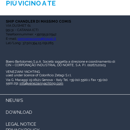
PIÙ VICINO A TE
SHIP CHANDLER DI MASSIMO COMIS
VIA DUSMET 61
95131 - CATANIA (CT)
Telefoonnummer: +39095310942
E-mail:
comismassimo@tiscali.it
Lat/Long: 37.501394,15.091285
Boero Bartolomeo S.p.A.
Società soggetta a direzione e coordinamento di
CIN – CORPORAÇÃO INDUSTRIAL DO NORTE, S.A.
P.I. 00267120103
VENEZIANI YACHTING
used under licence of
Colorificio Zetagi S.r.l.
Via G. Macaggi 19
16121 Genova - Italy
Tel. +39 010 5500.1
Fax +39 010
5500.291
info@venezianiyachting.com
NIEUWS
DOWNLOAD
LEGAL NOTICE