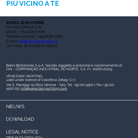
PIÙ VICINO A TE
RUSSO JEAN PIERRE
VIA NAZIONALE 208
98060 - FALCONE (ME)
Telefoonnummer: +393663807966
E-mail:
info@nauticanautilus.it
Lat/Long: 38.117085,15.078129
Boero Bartolomeo S.p.A.
Società soggetta a direzione e coordinamento di
CIN – CORPORAÇÃO INDUSTRIAL DO NORTE, S.A.
P.I. 00267120103
VENEZIANI YACHTING
used under licence of
Colorificio Zetagi S.r.l.
Via G. Macaggi 19
16121 Genova - Italy
Tel. +39 010 5500.1
Fax +39 010
5500.291
info@venezianiyachting.com
NIEUWS
DOWNLOAD
LEGAL NOTICE