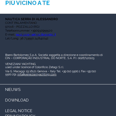
PIÙ VICINO A TE
NAUTICA SERRA DI ALESSANDRO
CONT PALAMENTANO
97016 - POZZALLO (RG)
Telefoonnummer: +390932955520
E-mail:
nauticaserra@nauticaserra.it
Lat/Long: 36.733550,14.841042
Boero Bartolomeo S.p.A.
Società soggetta a direzione e coordinamento di
CIN – CORPORAÇÃO INDUSTRIAL DO NORTE, S.A.
P.I. 00267120103
VENEZIANI YACHTING
used under licence of
Colorificio Zetagi S.r.l.
Via G. Macaggi 19
16121 Genova - Italy
Tel. +39 010 5500.1
Fax +39 010
5500.291
info@venezianiyachting.com
NIEUWS
DOWNLOAD
LEGAL NOTICE