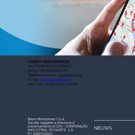
CAMPO PROVVIDENZA
VIA FRANCESCO CRISPI 12
91023 - FAVIGNANA (TP)
Telefoonnummer: +393495485053
E-mail:
enzacampo@live.it
Lat/Long: 37.930067,12.329771
Boero Bartolomeo S.p.A.
Società soggetta a direzione e
coordinamento di CIN – CORPORAÇÃO
NIEUWS
INDUSTRIAL DO NORTE, S.A.
P.I. 00267120103