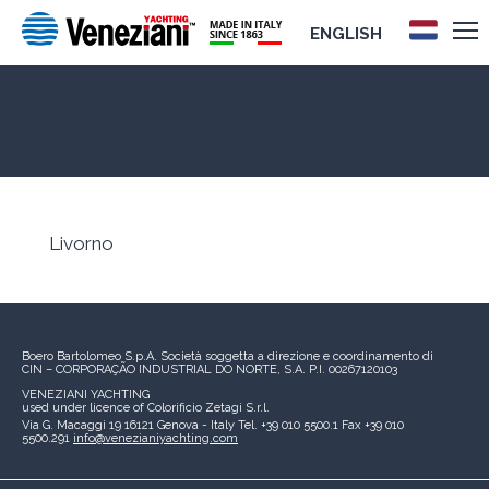
ENGLISH
Livorno
Livorno
Boero Bartolomeo S.p.A.
Società soggetta a direzione e coordinamento di
CIN – CORPORAÇÃO INDUSTRIAL DO NORTE, S.A.
P.I. 00267120103
VENEZIANI YACHTING
used under licence of
Colorificio Zetagi S.r.l.
Via G. Macaggi 19
16121 Genova - Italy
Tel. +39 010 5500.1
Fax +39 010
5500.291
info@venezianiyachting.com