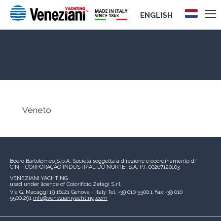
ENGLISH
Veneto
Veneto
Boero Bartolomeo S.p.A.
Società soggetta a direzione e coordinamento di
CIN – CORPORAÇÃO INDUSTRIAL DO NORTE, S.A.
P.I. 00267120103
VENEZIANI YACHTING
used under licence of
Colorificio Zetagi S.r.l.
Via G. Macaggi 19
16121 Genova - Italy
Tel. +39 010 5500.1
Fax +39 010
5500.291
info@venezianiyachting.com