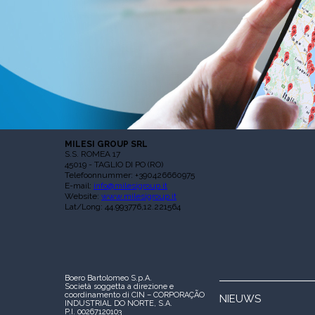
MILESI GROUP SRL
S.S. ROMEA 17
45019 - TAGLIO DI PO (RO)
Telefoonnummer: +390426660975
E-mail:
info@milesigroup.it
Website:
www.milesigroup.it
Lat/Long: 44.993776,12.221564
Boero Bartolomeo S.p.A.
Società soggetta a direzione e
coordinamento di CIN – CORPORAÇÃO
NIEUWS
INDUSTRIAL DO NORTE, S.A.
P.I. 00267120103