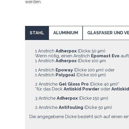
werden.
STAHL
ALUMINIUM
GLASFASER UND V
1 Anstrich
Adherpox
(Dicke 50 μm)
Wenn nötig, einen Anstrich
Epomast Evo
auf
1 Anstrich
Adherpox
(Dicke 100 μm
1 Anstrich
Epoway
(Dicke 100 μm) oder
1 Anstrich
Polygoal
(Dicke 100 μm)
2 Anstriche
Gel Gloss Pro
(Dicke 40 μm)*
*für das Deck
Antiskid Powder
oder
Antiski
3 Antriche
Adherpox
(Dicke 150 μm)
2 Anstriche
Antifouling
(Dicke 50 μm)
Die angegebene Dicke bezieht sich auf einen ein