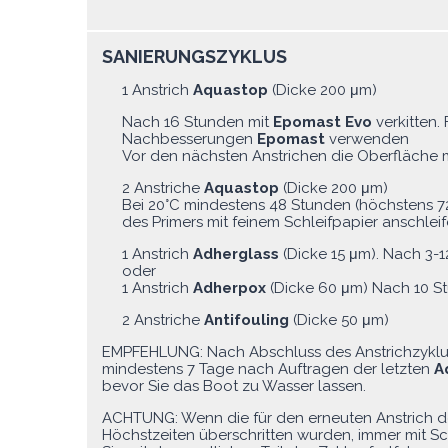
SANIERUNGSZYKLUS
1 Anstrich
Aquastop
(Dicke 200 μm)
Nach 16 Stunden mit
Epomast Evo
verkitten.
Nachbesserungen
Epomast
verwenden
Vor den nächsten Anstrichen die Oberfläche m
2 Anstriche
Aquastop
(Dicke 200 μm)
Bei 20°C mindestens 48 Stunden (höchstens 7
des Primers mit feinem Schleifpapier anschlei
1 Anstrich
Adherglass
(Dicke 15 μm). Nach 3-1
oder
1 Anstrich
Adherpox
(Dicke 60 μm) Nach 10 St
2 Anstriche
Antifouling
(Dicke 50 μm)
EMPFEHLUNG: Nach Abschluss des Anstrichzyklus
mindestens 7 Tage nach Auftragen der letzten
A
bevor Sie das Boot zu Wasser lassen.
ACHTUNG: Wenn die für den erneuten Anstrich 
Höchstzeiten überschritten wurden, immer mit Sc