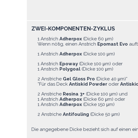
ZWEI-KOMPONENTEN-ZYKLUS
1 Anstrich
Adherpox
(Dicke 60 μm)
Wenn nötig, einen Anstrich
Epomast Evo
auft
1 Anstrich
Adherpox
(Dicke 100 μm)
1 Anstrich
Epoway
(Dicke 100 μm) oder
1 Anstrich
Polygoal
(Dicke 100 μm)
2 Anstriche
Gel Gloss Pro
(Dicke 40 μm)*
*Für das Deck
Antiskid Powder
oder
Antiski
2 Anstriche
Resina 3+
(Dicke 100 μm) und
1 Anstrich
Adherpox
(Dicke 60 μm) oder
1 Anstrich
Adherpox
(Dicke 150 μm)
2 Anstriche
Antifouling
(Dicke 50 μm)
Die angegebene Dicke bezieht sich auf einen ein