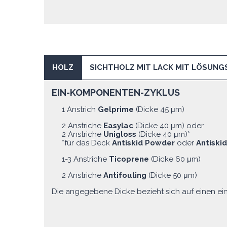
HOLZ
SICHTHOLZ MIT LACK MIT LÖSUNG
EIN-KOMPONENTEN-ZYKLUS
1 Anstrich
Gelprime
(Dicke 45 μm)
2 Anstriche
Easylac
(Dicke 40 μm) oder
2 Anstriche
Unigloss
(Dicke 40 μm)*
*für das Deck
Antiskid Powder
oder
Antiski
1-3 Anstriche
Ticoprene
(Dicke 60 μm)
2 Anstriche
Antifouling
(Dicke 50 μm)
Die angegebene Dicke bezieht sich auf einen ein