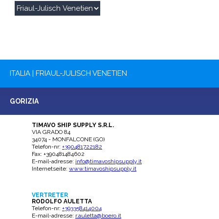
ITALIA | FRIAUL-JULISCH VENETIEN
GORIZIA
TIMAVO SHIP SUPPLY S.R.L.
VIA GRADO 84
34074 - MONFALCONE (GO)
Telefon-nr:
+390481722182
Fax: +390481484602
E-mail-adresse:
info@timavoshipsupply.it
Internetseite:
www.timavoshipsupply.it
VERTRETER
RODOLFO AULETTA
Telefon-nr:
+393358414004
E-mail-adresse:
r.auletta@boero.it