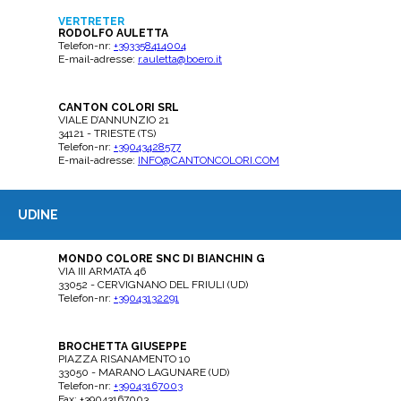
VERTRETER
RODOLFO AULETTA
Telefon-nr:
+393358414004
E-mail-adresse:
r.auletta@boero.it
CANTON COLORI SRL
VIALE D’ANNUNZIO 21
34121 - TRIESTE (TS)
Telefon-nr:
+39043428577
E-mail-adresse:
INFO@CANTONCOLORI.COM
UDINE
MONDO COLORE SNC DI BIANCHIN G
VIA III ARMATA 46
33052 - CERVIGNANO DEL FRIULI (UD)
Telefon-nr:
+39043132291
BROCHETTA GIUSEPPE
PIAZZA RISANAMENTO 10
33050 - MARANO LAGUNARE (UD)
Telefon-nr:
+39043167003
Fax: +39043167003