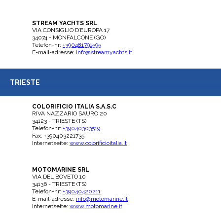
STREAM YACHTS SRL
VIA CONSIGLIO D’EUROPA 17
34074 - MONFALCONE (GO)
Telefon-nr:
+390481791595
E-mail-adresse:
info@streamyachts.it
TRIESTE
COLORIFICIO ITALIA S.A.S.C
RIVA NAZZARIO SAURO 20
34123 - TRIESTE (TS)
Telefon-nr:
+39040303519
Fax: +390403221735
Internetseite:
www.colorificioitalia.it
MOTOMARINE SRL
VIA DEL BOVETO 10
34136 - TRIESTE (TS)
Telefon-nr:
+39040420211
E-mail-adresse:
info@motomarine.it
Internetseite:
www.motomarine.it