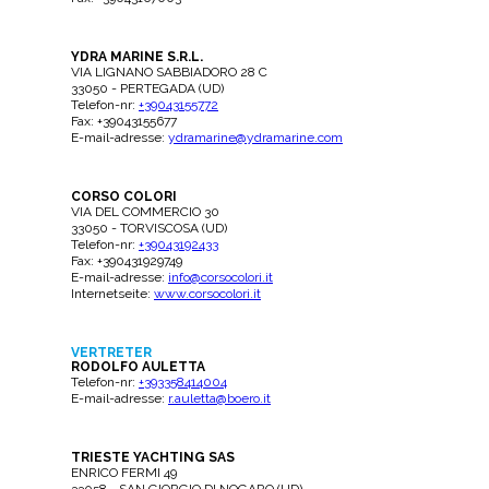
YDRA MARINE S.R.L.
VIA LIGNANO SABBIADORO 28 C
33050 - PERTEGADA (UD)
Telefon-nr:
+39043155772
Fax: +39043155677
E-mail-adresse:
ydramarine@ydramarine.com
CORSO COLORI
VIA DEL COMMERCIO 30
33050 - TORVISCOSA (UD)
Telefon-nr:
+39043192433
Fax: +390431929749
E-mail-adresse:
info@corsocolori.it
Internetseite:
www.corsocolori.it
VERTRETER
RODOLFO AULETTA
Telefon-nr:
+393358414004
E-mail-adresse:
r.auletta@boero.it
TRIESTE YACHTING SAS
ENRICO FERMI 49