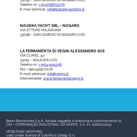
33058 - SAN GIORGIO DI NOGARO (UD)
Telefon-nr:
+393296670079
E-mail-adresse:
info@triesteyachting.it
NAUSIKA YACHT SRL - NOGARO
VIA ETTORE MAJORANA
33058 - SAN GIORGIO DI NOGARO (UD)
LA FERRAMENTA DI VEGNI ALESSANDRO SAS
VIA CURIEL 43
33051 - AQUILEIA (UD)
Telefon-nr:
+39043191056
Fax: +3904319171126
E-mail-adresse:
info@vegni.it
Internetseite:
www.ferramentavegni.it
Boero Bartolomeo S.p.A.
Società soggetta a direzione e coordinamento di
CIN – CORPORAÇÃO INDUSTRIAL DO NORTE, S.A.
P.I. 00267120103
VENEZIANI YACHTING
used under licence of
Colorificio Zetagi S.r.l.