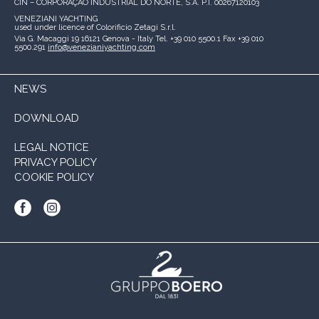
CIN – CORPORAÇÃO INDUSTRIAL DO NORTE, S.A.
P.I. 00267120103
VENEZIANI YACHTING
used under licence of
Colorificio Zetagi S.r.l.
Via G. Macaggi 19
16121 Genova - Italy
Tel. +39 010 5500.1
Fax +39 010
5500.291
info@venezianiyachting.com
NEWS
DOWNLOAD
LEGAL NOTICE
PRIVACY POLICY
COOKIE POLICY