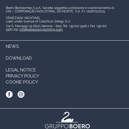
Boero Bartolomeo S.p.A.
Società soggetta a direzione e coordinamento di
CIN – CORPORAÇÃO INDUSTRIAL DO NORTE, S.A.
P.I. 00267120103
VENEZIANI YACHTING
used under licence of
Colorificio Zetagi S.r.l.
Via G. Macaggi 19
16121 Genova - Italy
Tel. +39 010 5500.1
Fax +39 010
5500.291
info@venezianiyachting.com
NEWS
DOWNLOAD
LEGAL NOTICE
PRIVACY POLICY
COOKIE POLICY