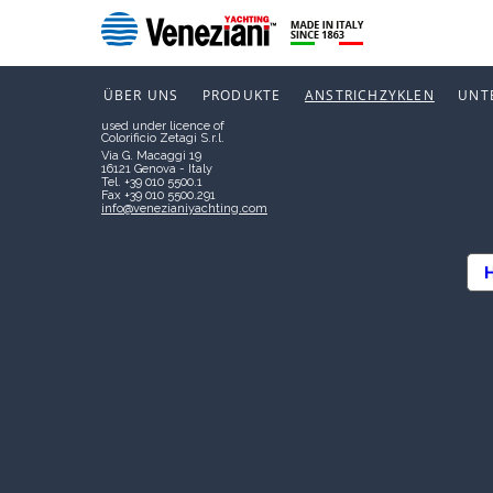
Boero Bartolomeo S.p.A.
Società soggetta a direzione e
coordinamento di CIN – CORPORAÇÃO
NEWS
INDUSTRIAL DO NORTE, S.A.
P.I. 00267120103
ÜBER UNS
PRODUKTE
ANSTRICHZYKLEN
UNT
VENEZIANI YACHTING
used under licence of
Colorificio Zetagi S.r.l.
Via G. Macaggi 19
16121 Genova - Italy
Tel. +39 010 5500.1
Fax +39 010 5500.291
info@venezianiyachting.com
H