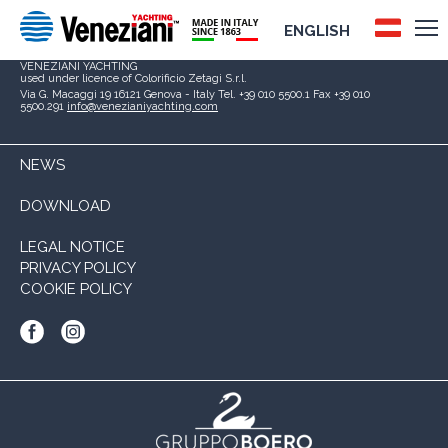
ENGLISH
Boero Bartolomeo S.p.A.
Società soggetta a direzione e coordinamento di
CIN – CORPORAÇÃO INDUSTRIAL DO NORTE, S.A.
P.I. 00267120103
VENEZIANI YACHTING
used under licence of
Colorificio Zetagi S.r.l.
Via G. Macaggi 19
16121 Genova - Italy
Tel. +39 010 5500.1
Fax +39 010
5500.291
info@venezianiyachting.com
NEWS
DOWNLOAD
LEGAL NOTICE
PRIVACY POLICY
COOKIE POLICY