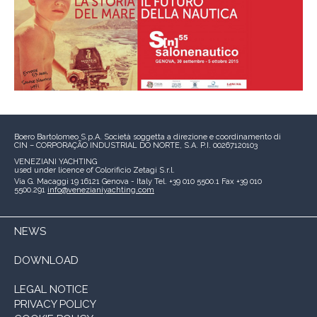
Boero Bartolomeo S.p.A.
Società soggetta a direzione e coordinamento di
CIN – CORPORAÇÃO INDUSTRIAL DO NORTE, S.A.
P.I. 00267120103
VENEZIANI YACHTING
used under licence of
Colorificio Zetagi S.r.l.
Via G. Macaggi 19
16121 Genova - Italy
Tel. +39 010 5500.1
Fax +39 010
5500.291
info@venezianiyachting.com
NEWS
DOWNLOAD
LEGAL NOTICE
PRIVACY POLICY