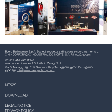
Boero Bartolomeo S.p.A.
Società soggetta a direzione e coordinamento di
CIN – CORPORAÇÃO INDUSTRIAL DO NORTE, S.A.
P.I. 00267120103
VENEZIANI YACHTING
used under licence of
Colorificio Zetagi S.r.l.
Via G. Macaggi 19
16121 Genova - Italy
Tel. +39 010 5500.1
Fax +39 010
5500.291
info@venezianiyachting.com
NEWS
DOWNLOAD
LEGAL NOTICE
PRIVACY POLICY