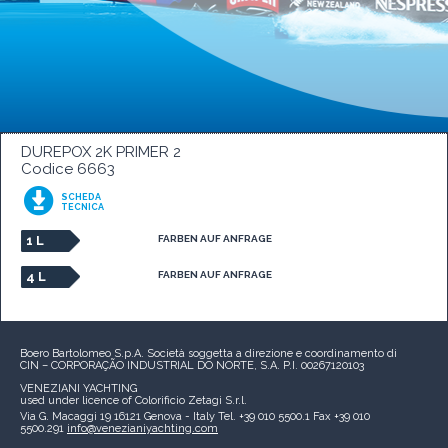
DUREPOX 2K PRIMER 2
Codice 6663
SCHEDA
TECNICA
1 L
FARBEN AUF ANFRAGE
4 L
FARBEN AUF ANFRAGE
Boero Bartolomeo S.p.A.
Società soggetta a direzione e coordinamento di
CIN – CORPORAÇÃO INDUSTRIAL DO NORTE, S.A.
P.I. 00267120103
VENEZIANI YACHTING
used under licence of
Colorificio Zetagi S.r.l.
Via G. Macaggi 19
16121 Genova - Italy
Tel. +39 010 5500.1
Fax +39 010
5500.291
info@venezianiyachting.com