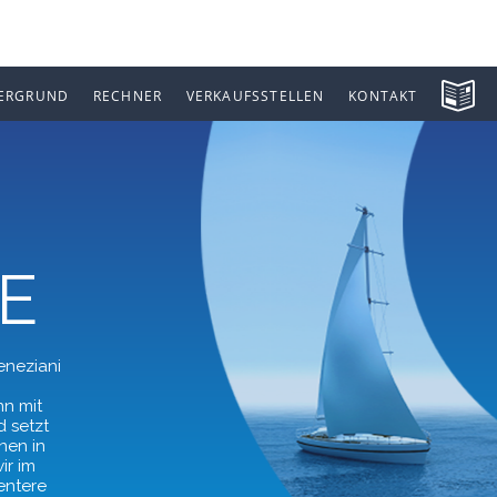
ERGRUND
RECHNER
VERKAUFSSTELLEN
KONTAKT
E
eneziani
n mit
d setzt
nen in
ir im
entere