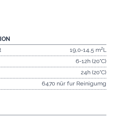
TION
2
t
19,0-14,5 m
L
6-12h (20°C)
24h (20°C)
6470 nür fur Reinigumg