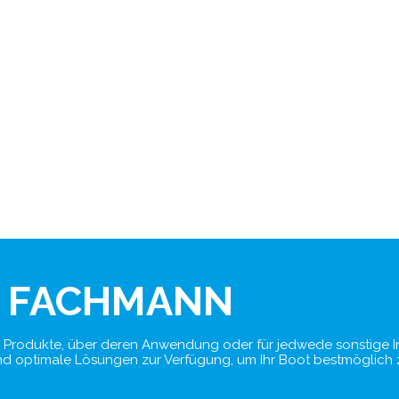
N FACHMANN
er Produkte, über deren Anwendung oder für jedwede sonstige In
 und optimale Lösungen zur Verfügung, um Ihr Boot bestmöglich 