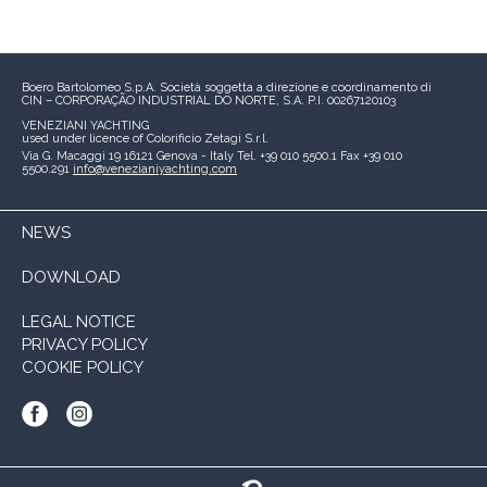
Boero Bartolomeo S.p.A.
Società soggetta a direzione e coordinamento di
CIN – CORPORAÇÃO INDUSTRIAL DO NORTE, S.A.
P.I. 00267120103
VENEZIANI YACHTING
used under licence of
Colorificio Zetagi S.r.l.
Via G. Macaggi 19
16121 Genova - Italy
Tel. +39 010 5500.1
Fax +39 010
5500.291
info@venezianiyachting.com
NEWS
DOWNLOAD
LEGAL NOTICE
PRIVACY POLICY
COOKIE POLICY