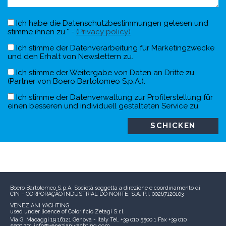
Ich habe die Datenschutzbestimmungen gelesen und
stimme ihnen zu.* -
(Privacy policy)
Ich stimme der Datenverarbeitung für Marketingzwecke
und den Erhalt von Newslettern zu.
Ich stimme der Weitergabe von Daten an Dritte zu
(Partner von Boero Bartolomeo S.p.A.).
Ich stimme der Datenverwaltung zur Profilerstellung für
einen besseren und individuell gestalteten Service zu.
Boero Bartolomeo S.p.A.
Società soggetta a direzione e coordinamento di
CIN – CORPORAÇÃO INDUSTRIAL DO NORTE, S.A.
P.I. 00267120103
VENEZIANI YACHTING
used under licence of
Colorificio Zetagi S.r.l.
Via G. Macaggi 19
16121 Genova - Italy
Tel. +39 010 5500.1
Fax +39 010
5500.291
info@venezianiyachting.com