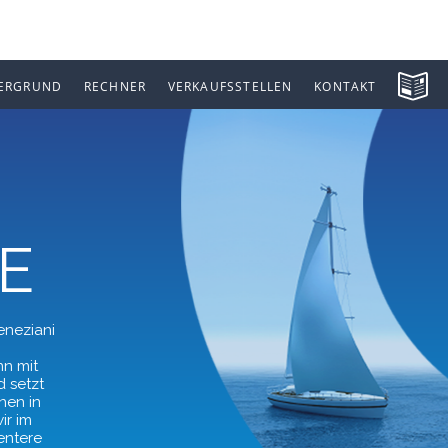
ERGRUND
RECHNER
VERKAUFSSTELLEN
KONTAKT
E
eneziani
n mit
d setzt
nen in
ir im
entere