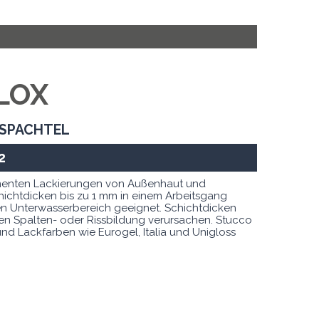
LOX
HSPACHTEL
2
ponenten Lackierungen von Außenhaut und
hichtdicken bis zu 1 mm in einem Arbeitsgang
en Unterwasserbereich geeignet. Schichtdicken
n Spalten- oder Rissbildung verursachen. Stucco
und Lackfarben wie Eurogel, Italia und Unigloss