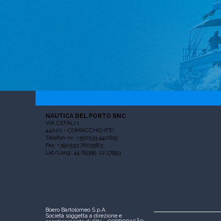
NAUTICA DEL PORTO SNC
VIA CEFALI 1
44022 - COMACCHIO (FE)
Telefon-nr: +390533 440619
Fax: +390533 7605583
Lat/Long: 44.69399, 12.17993
Boero Bartolomeo S.p.A.
Società soggetta a direzione e