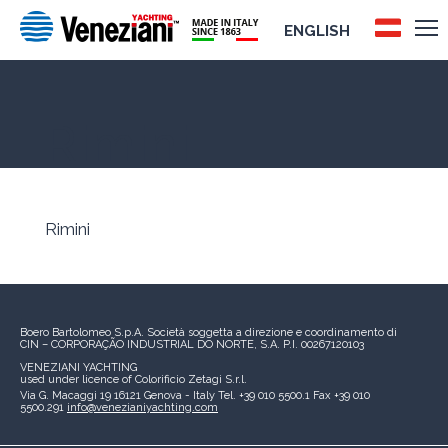
ENGLISH
Rimini
Rimini
Boero Bartolomeo S.p.A.
Società soggetta a direzione e coordinamento di
CIN – CORPORAÇÃO INDUSTRIAL DO NORTE, S.A.
P.I. 00267120103
VENEZIANI YACHTING
used under licence of
Colorificio Zetagi S.r.l.
Via G. Macaggi 19
16121 Genova - Italy
Tel. +39 010 5500.1
Fax +39 010
5500.291
info@venezianiyachting.com