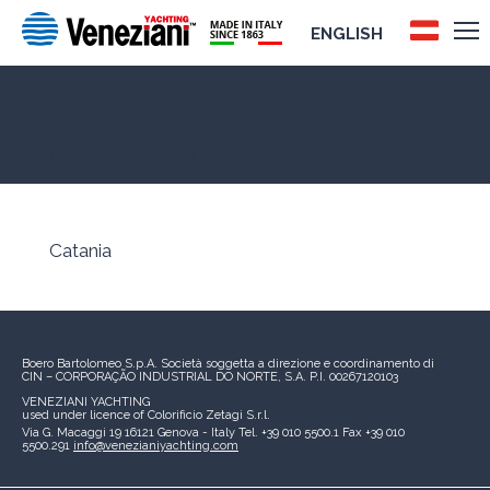
ENGLISH
Catania
Catania
Boero Bartolomeo S.p.A.
Società soggetta a direzione e coordinamento di
CIN – CORPORAÇÃO INDUSTRIAL DO NORTE, S.A.
P.I. 00267120103
VENEZIANI YACHTING
used under licence of
Colorificio Zetagi S.r.l.
Via G. Macaggi 19
16121 Genova - Italy
Tel. +39 010 5500.1
Fax +39 010
5500.291
info@venezianiyachting.com