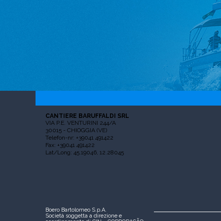
CANTIERE BARUFFALDI SRL
VIA P.E. VENTURINI 244/A
30015 - CHIOGGIA (VE)
Telefon-nr: +39041 491422
Fax: +39041 491422
Lat/Long: 45.19046, 12.28045
Boero Bartolomeo S.p.A.
Società soggetta a direzione e