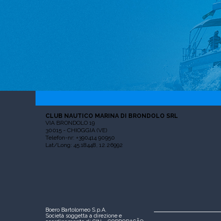
CLUB NAUTICO MARINA DI BRONDOLO SRL
VIA BRONDOLO 19
30015 - CHIOGGIA (VE)
Telefon-nr: +390414 90950
Lat/Long: 45.18448, 12.26992
Boero Bartolomeo S.p.A.
Società soggetta a direzione e