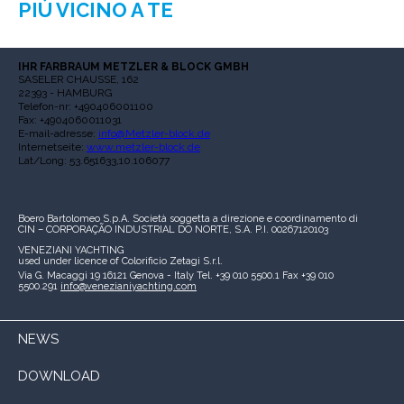
PIÙ VICINO A TE
IHR FARBRAUM METZLER & BLOCK GMBH
SASELER CHAUSSE, 162
22393 - HAMBURG
Telefon-nr: +490406001100
Fax: +4904060011031
E-mail-adresse:
info@Metzler-block.de
Internetseite:
www.metzler-block.de
Lat/Long: 53.651633,10.106077
Boero Bartolomeo S.p.A.
Società soggetta a direzione e coordinamento di
CIN – CORPORAÇÃO INDUSTRIAL DO NORTE, S.A.
P.I. 00267120103
VENEZIANI YACHTING
used under licence of
Colorificio Zetagi S.r.l.
Via G. Macaggi 19
16121 Genova - Italy
Tel. +39 010 5500.1
Fax +39 010
5500.291
info@venezianiyachting.com
NEWS
DOWNLOAD