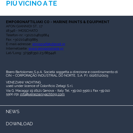
PIÙ VICINO A TE
EMPORONAFTILIAKI CO - MARINE PAINTS & EQUIPMENT
AFON GIANNIDI ST., 17
18346 - MOSCHATO
Telefon-nr: +302104819684
Fax: +302104819685
E-mail-adresse:
emponaft@otenet.gr
Internetseite:
www.emporiomare.gr
Lat/Long: 37.958350,23.685446
Boero Bartolomeo S.p.A.
Società soggetta a direzione e coordinamento di
CIN – CORPORAÇÃO INDUSTRIAL DO NORTE, S.A.
P.I. 00267120103
VENEZIANI YACHTING
used under licence of
Colorificio Zetagi S.r.l.
Via G. Macaggi 19
16121 Genova - Italy
Tel. +39 010 5500.1
Fax +39 010
5500.291
info@venezianiyachting.com
NEWS
DOWNLOAD